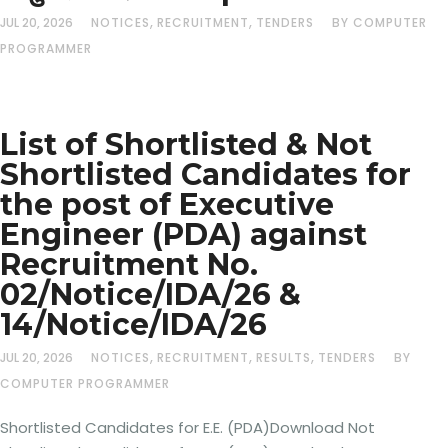
,
,
JUL 20, 2026
NOTICES
RECRUITMENT
TENDERS
BY COMPUTER
PROGRAMMER
List of Shortlisted & Not
Shortlisted Candidates for
the post of Executive
Engineer (PDA) against
Recruitment No.
02/Notice/IDA/26 &
14/Notice/IDA/26
,
,
,
JUL 20, 2026
NOTICES
RECRUITMENT
RESULTS
TENDERS
BY
COMPUTER PROGRAMMER
Shortlisted Candidates for E.E. (PDA)Download Not