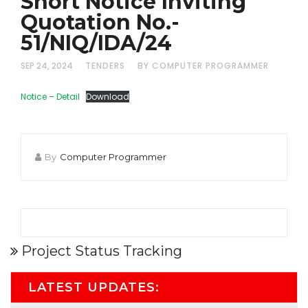
Short Notice Inviting
Quotation No.-
51/NIQ/IDA/24
SEP 24, 2024
TENDERS
BY COMPUTER PROGRAMMER
Notice – Detail
Download
By
Computer Programmer
Project Status Tracking
LATEST UPDATES: