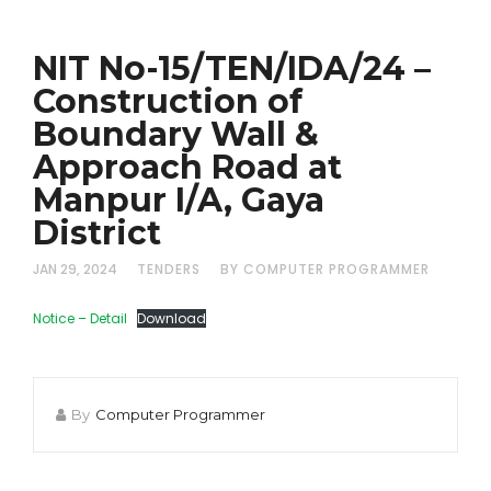
NIT No-15/TEN/IDA/24 –
Construction of
Boundary Wall &
Approach Road at
Manpur I/A, Gaya
District
JAN 29, 2024
TENDERS
BY COMPUTER PROGRAMMER
Notice – Detail
Download
By
Computer Programmer