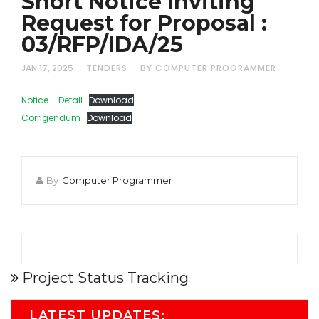
Short Notice Inviting
Request for Proposal :
03/RFP/IDA/25
JAN 17, 2025
TENDERS
BY COMPUTER PROGRAMMER
Notice – Detail
Download
Corrigendum
Download
By
Computer Programmer
Project Status Tracking
LATEST UPDATES: