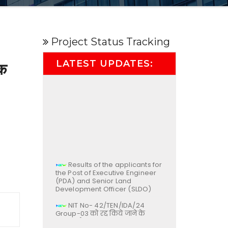
Project Status Tracking
LATEST UPDATES:
क
Results of the applicants for
the Post of Executive Engineer
(PDA) and Senior Land
Development Officer (SLDO)
NIT No- 42/TEN/IDA/24
Group-03 को रद्द किये जाने के
सम्बन्ध में |