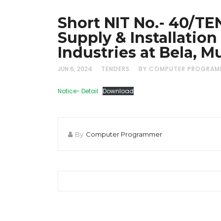
Short NIT No.- 40/TE
Supply & Installation
Industries at Bela, M
JUN 6, 2024
TENDERS
BY COMPUTER PROGRAM
Notice- Detail
Download
By
Computer Programmer