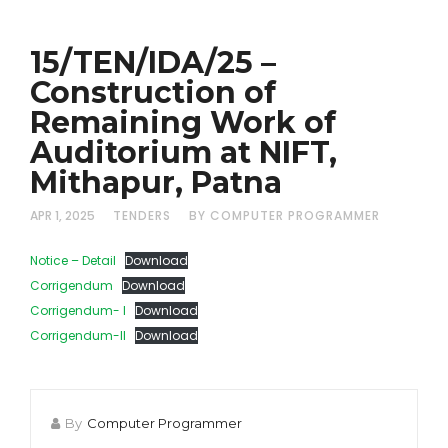
15/TEN/IDA/25 –
Construction of
Remaining Work of
Auditorium at NIFT,
Mithapur, Patna
APR 1, 2025
TENDERS
BY COMPUTER PROGRAMMER
Notice – Detail
Download
Corrigendum
Download
Corrigendum- I
Download
Corrigendum-II
Download
By
Computer Programmer