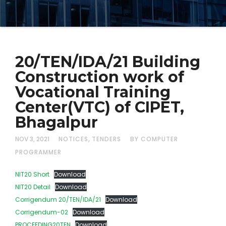
20/TEN/IDA/21 Building
Construction work of
Vocational Training
Center(VTC) of CIPET,
Bhagalpur
,
NOV 3, 2021
NOTICES
TENDERS
BY COMPUTER
PROGRAMMER
NIT20 Short
Download
NIT20 Detail
Download
Corrigendum 20/TEN/IDA/21
Download
Corrigendum-02
Download
PROCEEDING20TEN
Download