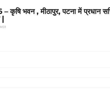
षि भवन , मीठापुर, पटना में प्रधान स
 |
MER